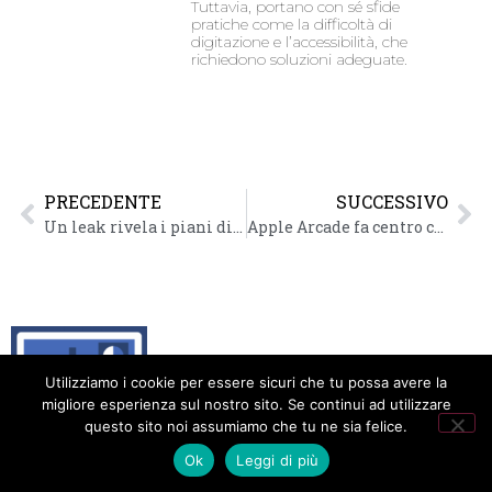
Tuttavia, portano con sé sfide
pratiche come la difficoltà di
digitazione e l’accessibilità, che
richiedono soluzioni adeguate.
PRECEDENTE
SUCCESSIVO
Un leak rivela i piani di Google per Android TV
Apple Arcade fa centro col mobile gaming
Utilizziamo i cookie per essere sicuri che tu possa avere la
migliore esperienza sul nostro sito. Se continui ad utilizzare
questo sito noi assumiamo che tu ne sia felice.
Animatic: Internet per tutti
Ok
Leggi di più
Privacy Policy
Cookie Policy