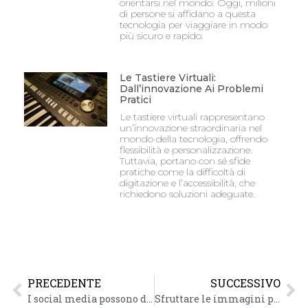
orientarsi nel mondo. Oggi, milioni
di persone si affidano a questa
tecnologia per viaggiare in modo
più sicuro e rapido.
Le Tastiere Virtuali:
Dall’innovazione Ai Problemi
Pratici
Le tastiere virtuali rappresentano
un’innovazione straordinaria nel
mondo della tecnologia, offrendo
flessibilità e personalizzazione.
Tuttavia, portano con sé sfide
pratiche come la difficoltà di
digitazione e l’accessibilità, che
richiedono soluzioni adeguate.
PRECEDENTE
SUCCESSIVO
I social media possono diventare una malattia?
Sfruttare le immagini per la tua SEO