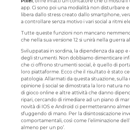
Pixel
, offre infatti un contatore che ci mostra 
app. Ci sono poi una modialità non disturbare e
libera dallo stress creato dallo smartphone, vera
a controllare senza motivo i vari social a ritmi ele
Tutte queste funzioni non mancano nemmen
che nella sua versione 12 si unirà nella guerra 
Sviluppatasi in sordina, la dipendenza da app 
degli strumenti. Non dobbiamo dimenticare infa
che ci offrono strumenti social, è quello di por
loro piattaforme. Ecco che il risultato è stato ce
patologia. Allarmati da questa situazione, sulla
opinione (i social se dimostrata la loro natura n
di gioco online e altre attività che danno dipende
ripari, cercando di rimediare ad un piano di ma
novità di IOS e Android ci permetteranno almeno
sfuggendo di mano. Per la disintossicazione inv
comportamentali, così come l’eliminazione dell’
almeno per un po’.