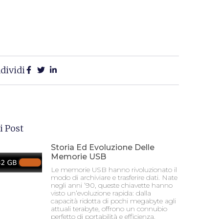
dividi
i Post
Storia Ed Evoluzione Delle
Memorie USB
Le memorie USB hanno rivoluzionato il
modo di archiviare e trasferire dati. Nate
negli anni ’90, queste chiavette hanno
visto un’evoluzione rapida: dalla
capacità ridotta di pochi megabyte agli
attuali terabyte, offrono un connubio
perfetto di portabilità e efficienza.