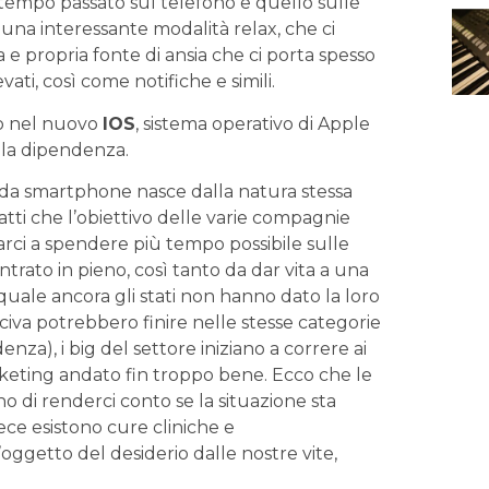
il tempo passato sul telefono e quello sulle
 una interessante modalità relax, che ci
 e propria fonte di ansia che ci porta spesso
vati, così come notifiche e simili.
o nel nuovo
IOS
, sistema operativo di Apple
alla dipendenza.
e da smartphone nasce dalla natura stessa
tti che l’obiettivo delle varie compagnie
tarci a spendere più tempo possibile sulle
ntrato in pieno, così tanto da dar vita a una
 quale ancora gli stati non hanno dato la loro
ociva potrebbero finire nelle stesse categorie
nza), i big del settore iniziano a correre ai
rketing andato fin troppo bene. Ecco che le
 di renderci conto se la situazione sta
ece esistono cure cliniche e
oggetto del desiderio dalle nostre vite,