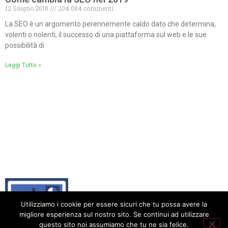
12 Giugno 2018
204.084 commenti
La SEO è un argomento perennemente caldo dato che determina,
volenti o nolenti, il successo di una piattaforma sul web e le sue
possibilità di
Leggi Tutto »
Utilizziamo i cookie per essere sicuri che tu possa avere la
migliore esperienza sul nostro sito. Se continui ad utilizzare
questo sito noi assumiamo che tu ne sia felice.