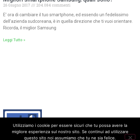
26 Giugno 2017
204.084 commenti
E’ ora di cambiare il tuo smartphone, ed essendo un fedelissimo
dell’azienda sudcoreana, è in quella direzione che ti vuoi orientare.
Ricorda, il miglior Samsung
Leggi Tutto »
Utilizziamo i cookie per essere sicuri che tu possa avere la
migliore esperienza sul nostro sito. Se continui ad utilizzare
questo sito noi assumiamo che tu ne sia felice.