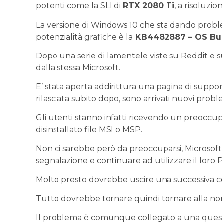
potenti come la SLI di
RTX 2080 Ti
, a risoluzi
La versione di Windows 10 che sta dando problemi
potenzialità grafiche è la
KB4482887 – OS Bui
Dopo una serie di lamentele viste su Reddit e su 
dalla stessa Microsoft.
E’ stata aperta addirittura una pagina di suppor
rilasciata subito dopo, sono arrivati nuovi probl
Gli utenti stanno infatti ricevendo un preoccu
disinstallato file MSI o MSP.
Non ci sarebbe però da preoccuparsi, Microsoft in
segnalazione e continuare ad utilizzare il loro 
Molto presto dovrebbe uscire una successiva c
Tutto dovrebbe tornare quindi tornare alla nor
Il problema è comunque collegato a una questi