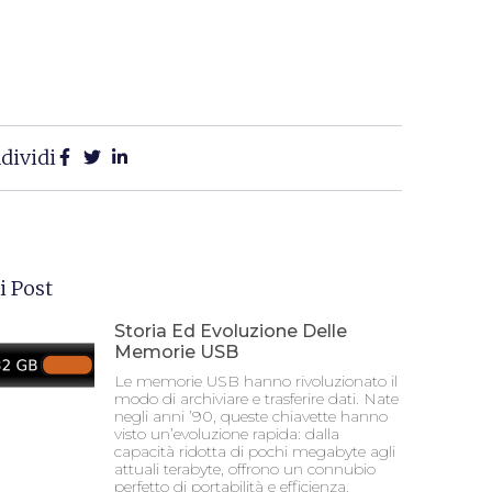
dividi
i Post
Storia Ed Evoluzione Delle
Memorie USB
Le memorie USB hanno rivoluzionato il
modo di archiviare e trasferire dati. Nate
negli anni ’90, queste chiavette hanno
visto un’evoluzione rapida: dalla
capacità ridotta di pochi megabyte agli
attuali terabyte, offrono un connubio
perfetto di portabilità e efficienza.