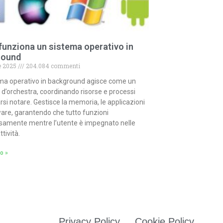
unziona un sistema operativo in
round
e 2025
204.084 commenti
ma operativo in background agisce come un
e d’orchestra, coordinando risorse e processi
rsi notare. Gestisce la memoria, le applicazioni
ware, garantendo che tutto funzioni
amente mentre l’utente è impegnato nelle
ttività.
o »
Privacy Policy
Cookie Policy