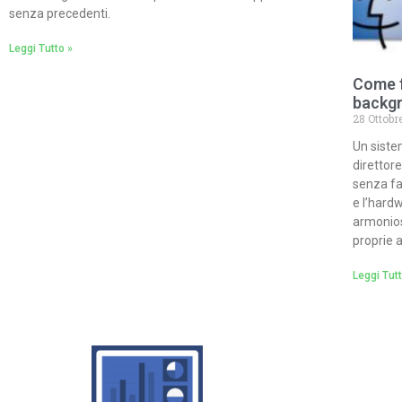
senza precedenti.
Leggi Tutto »
Come f
backg
28 Ottobr
Un siste
direttor
senza fa
e l’hard
armonios
proprie a
Leggi Tutt