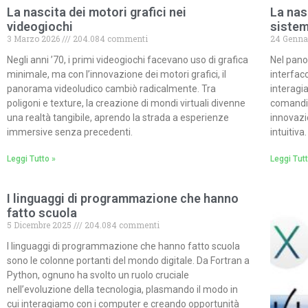
La nascita dei motori grafici nei
La nas
videogiochi
sistem
3 Marzo 2026
204.084 commenti
24 Genna
Negli anni ’70, i primi videogiochi facevano uso di grafica
Nel pano
minimale, ma con l’innovazione dei motori grafici, il
interfacc
panorama videoludico cambiò radicalmente. Tra
interagi
poligoni e texture, la creazione di mondi virtuali divenne
comandi 
una realtà tangibile, aprendo la strada a esperienze
innovazi
immersive senza precedenti.
intuitiva.
Leggi Tutto »
Leggi Tutt
I linguaggi di programmazione che hanno
fatto scuola
5 Dicembre 2025
204.084 commenti
I linguaggi di programmazione che hanno fatto scuola
sono le colonne portanti del mondo digitale. Da Fortran a
Python, ognuno ha svolto un ruolo cruciale
nell’evoluzione della tecnologia, plasmando il modo in
cui interagiamo con i computer e creando opportunità