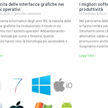
cita delle interfacce grafiche nei
I migliori sof
i operativi
produttività
io 2026
204.084 commenti
19 Dicembre 2025
rama informatico degli anni ’80, la nascita delle
Nel panorama della
e grafiche ha rivoluzionato il modo in cui
si fanno notare per 
amo con i sistemi operativi. Abbandonando i
Strumenti come Lib
testuali per icone e finestre, queste
alternative valide 
oni hanno reso la tecnologia più accessibile e
promuovono anche l
Scopriamo insieme i
o »
Leggi Tutto »