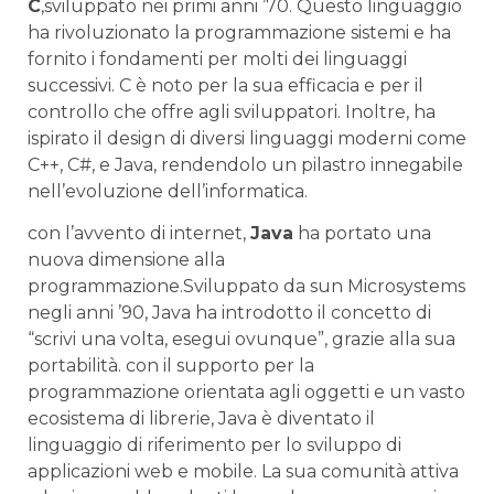
C
,sviluppato nei ⁢primi anni ’70. Questo linguaggio
ha‌ rivoluzionato la programmazione sistemi e ha
fornito i fondamenti per molti dei ​linguaggi ​
successivi. C​ è noto per la sua ​efficacia‍ e per ⁤il
controllo che‍ offre‍ agli sviluppatori. ​Inoltre, ha
ispirato il design⁤ di⁣ diversi linguaggi moderni come
C++,‍ C#, e Java, ⁤rendendolo un pilastro innegabile
nell’evoluzione dell’informatica.
con l’avvento di internet,
Java
ha ⁢portato una
nuova dimensione alla
programmazione.Sviluppato da sun Microsystems
negli⁢ anni ’90, Java ha introdotto il concetto di
“scrivi una volta, esegui ​ovunque”, grazie alla sua
portabilità. con il supporto per la
programmazione orientata ⁤agli oggetti e un vasto
ecosistema di ‌librerie, Java è diventato il⁤
linguaggio‌ di⁤ riferimento per lo sviluppo di
applicazioni ​web ‌e mobile. La sua comunità attiva