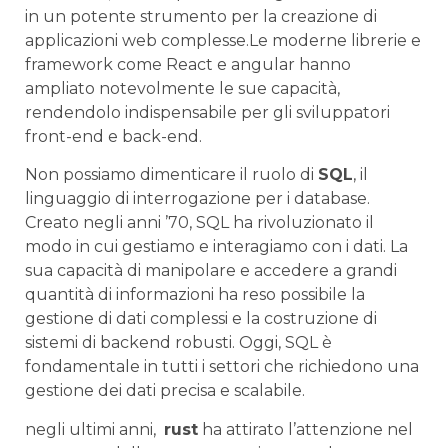
in un potente ⁤strumento ​per la creazione⁢ di
applicazioni web complesse.Le moderne librerie e
framework come React ‍e angular hanno⁤
ampliato notevolmente le sue capacità,
rendendolo indispensabile per gli sviluppatori
⁣front-end e back-end.
Non possiamo ​dimenticare il ruolo ​di
SQL
, ⁣il
‍linguaggio di ‌interrogazione per i ⁢database. ​
Creato negli anni ’70, SQL⁣ ha rivoluzionato il
modo in ⁤cui ⁢gestiamo⁤ e interagiamo⁢ con i dati. La⁢
sua capacità‌ di manipolare e accedere a grandi
quantità di informazioni ha reso possibile la
‌gestione di dati complessi e la costruzione ⁤di
sistemi di backend ‍robusti. Oggi, SQL è
fondamentale in tutti ⁣i settori che richiedono una⁤
gestione dei⁣ dati ​precisa e scalabile.
negli ultimi anni, ⁢
rust
ha attirato​ l’attenzione nel