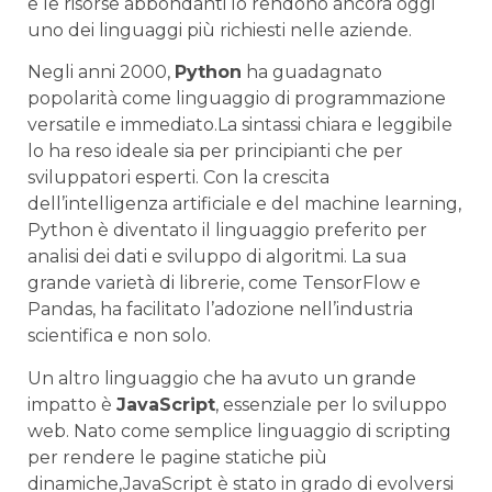
e le‍ risorse abbondanti lo rendono ancora ‍oggi
uno⁢ dei linguaggi più ‍richiesti nelle aziende.
Negli anni 2000,
Python
ha guadagnato⁤
popolarità come linguaggio di programmazione
versatile e immediato.La sintassi chiara e leggibile
lo ⁤ha reso ideale sia per principianti che⁤ per
sviluppatori ‌esperti. ⁢Con la crescita
dell’intelligenza artificiale e del‍ machine⁣ learning,
Python è diventato‌ il linguaggio preferito per
analisi dei⁢ dati e sviluppo di algoritmi. La ⁣sua ​
grande varietà di librerie, come TensorFlow e
Pandas, ⁤ha ⁣facilitato ‌l’adozione nell’industria
scientifica ‌e‌ non ​solo.
Un⁢ altro linguaggio che ha⁣ avuto un grande
impatto è
JavaScript
, ⁣essenziale per lo sviluppo
web. Nato come ⁣semplice linguaggio di scripting
per rendere le pagine statiche più
dinamiche,JavaScript è stato⁣ in grado di evolversi