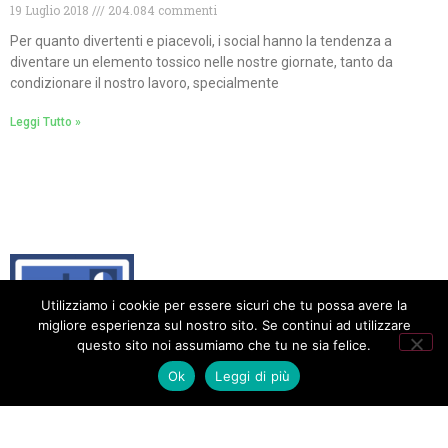
19 Luglio 2018
204.084 commenti
Per quanto divertenti e piacevoli, i social hanno la tendenza a
diventare un elemento tossico nelle nostre giornate, tanto da
condizionare il nostro lavoro, specialmente
Leggi Tutto »
Utilizziamo i cookie per essere sicuri che tu possa avere la
migliore esperienza sul nostro sito. Se continui ad utilizzare
questo sito noi assumiamo che tu ne sia felice.
Animatic: Internet per tutti
Ok
Leggi di più
Privacy Policy
Cookie Policy
Tutti i diritti riservati