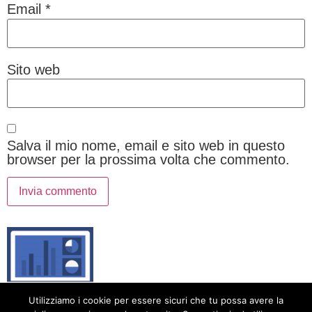
Email
*
Sito web
Salva il mio nome, email e sito web in questo
browser per la prossima volta che commento.
Animatic: Internet per tutti
Utilizziamo i cookie per essere sicuri che tu possa avere la