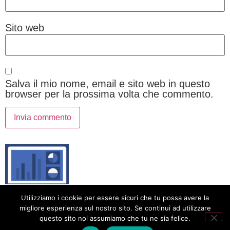
Sito web
Salva il mio nome, email e sito web in questo
browser per la prossima volta che commento.
Animatic: Internet per tutti
Utilizziamo i cookie per essere sicuri che tu possa avere la
migliore esperienza sul nostro sito. Se continui ad utilizzare
Privacy Policy
Cookie Policy
questo sito noi assumiamo che tu ne sia felice.