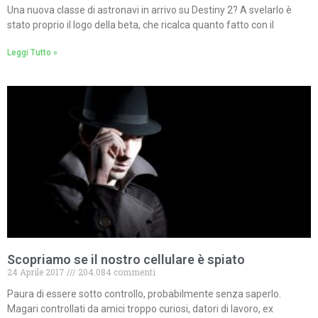
Una nuova classe di astronavi in arrivo su Destiny 2? A svelarlo è
stato proprio il logo della beta, che ricalca quanto fatto con il
Leggi Tutto »
Scopriamo se il nostro cellulare è spiato
24 Aprile 2017
204.084 commenti
Paura di essere sotto controllo, probabilmente senza saperlo.
Magari controllati da amici troppo curiosi, datori di lavoro, ex