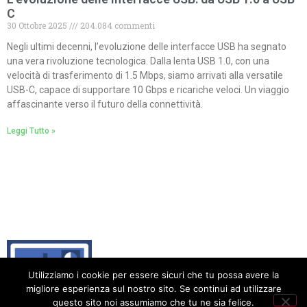
C
30 Ottobre 2025
204.084 commenti
Negli ultimi decenni, l’evoluzione delle interfacce USB ha segnato
una vera rivoluzione tecnologica. Dalla lenta USB 1.0, con una
velocità di trasferimento di 1.5 Mbps, siamo arrivati alla versatile
USB-C, capace di supportare 10 Gbps e ricariche veloci. Un viaggio
affascinante verso il futuro della connettività.
Leggi Tutto »
Utilizziamo i cookie per essere sicuri che tu possa avere la
migliore esperienza sul nostro sito. Se continui ad utilizzare
questo sito noi assumiamo che tu ne sia felice.