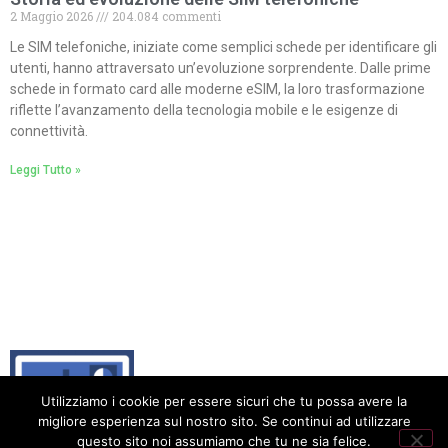
2 Maggio 2026
204.084 commenti
Le SIM telefoniche, iniziate come semplici schede per identificare gli
utenti, hanno attraversato un’evoluzione sorprendente. Dalle prime
schede in formato card alle moderne eSIM, la loro trasformazione
riflette l’avanzamento della tecnologia mobile e le esigenze di
connettività.
Leggi Tutto »
Utilizziamo i cookie per essere sicuri che tu possa avere la
migliore esperienza sul nostro sito. Se continui ad utilizzare
questo sito noi assumiamo che tu ne sia felice.