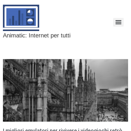
Animatic: Internet per tutti
I migliori emulatori per rivivere i videogiochi retrò