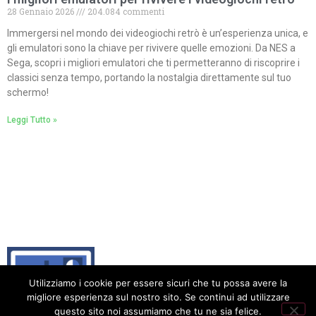
28 Gennaio 2026
204.084 commenti
Immergersi nel mondo dei videogiochi retrò è un’esperienza unica, e
gli emulatori sono la chiave per rivivere quelle emozioni. Da NES a
Sega, scopri i migliori emulatori che ti permetteranno di riscoprire i
classici senza tempo, portando la nostalgia direttamente sul tuo
schermo!
Leggi Tutto »
Utilizziamo i cookie per essere sicuri che tu possa avere la
migliore esperienza sul nostro sito. Se continui ad utilizzare
questo sito noi assumiamo che tu ne sia felice.