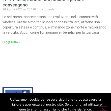
convengono
20 Aprile 2026
204.084 commenti
Le reti mesh rappresentano una rivoluzione nella connettività
wireless. Grazie a molteplici nodi connessi tra loro, offrono una
copertura estesa e continua, eliminando zone morte e migliorando
la velocità. Scopri come funzionano e i benefici per la tua casa!
Leggi Tutto »
Utilizziamo i cookie per essere sicuri che tu possa avere la
migliore esperienza sul nostro sito. Se continui ad utilizzare
questo sito noi assumiamo che tu ne sia felice.