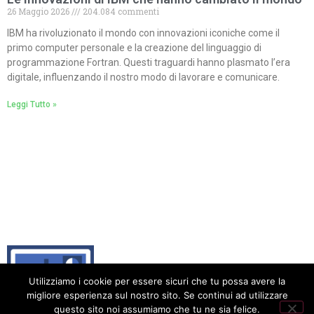
26 Maggio 2026
204.084 commenti
IBM ha rivoluzionato il mondo con innovazioni iconiche come il
primo computer personale e la creazione del linguaggio di
programmazione Fortran. Questi traguardi hanno plasmato l’era
digitale, influenzando il nostro modo di lavorare e comunicare.
Leggi Tutto »
Utilizziamo i cookie per essere sicuri che tu possa avere la
migliore esperienza sul nostro sito. Se continui ad utilizzare
questo sito noi assumiamo che tu ne sia felice.