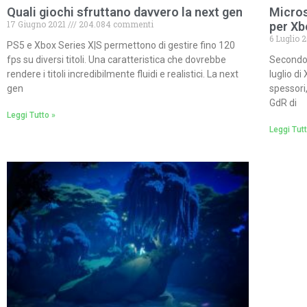
Quali giochi sfruttano davvero la next gen
Micros
17 Giugno 2021
204.084 commenti
per Xb
6 Luglio 
PS5 e Xbox Series X|S permettono di gestire fino 120
fps su diversi titoli. Una caratteristica che dovrebbe
Secondo g
rendere i titoli incredibilmente fluidi e realistici. La next
luglio di
gen
spessori,
GdR di
Leggi Tutto »
Leggi Tutt