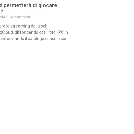
d permetterà di giocare
C?
04.084 commenti
re lo streaming dei giochi
Cloud, diffondendo così i titoli PC in
uniformando il catalogo console con