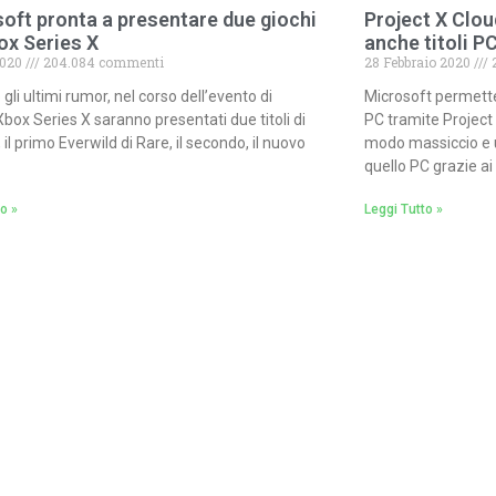
oft pronta a presentare due giochi
Project X Clou
ox Series X
anche titoli P
2020
204.084 commenti
28 Febbraio 2020
2
li ultimi rumor, nel corso dell’evento di
Microsoft permette
 Xbox Series X saranno presentati due titoli di
PC tramite Project x
 il primo Everwild di Rare, il secondo, il nuovo
modo massiccio e 
quello PC grazie ai
o »
Leggi Tutto »