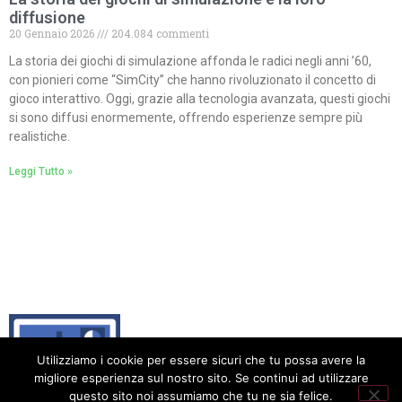
diffusione
20 Gennaio 2026
204.084 commenti
La storia dei giochi di simulazione affonda le radici negli anni ’60,
con pionieri come “SimCity” che hanno rivoluzionato il concetto di
gioco interattivo. Oggi, grazie alla tecnologia avanzata, questi giochi
si sono diffusi enormemente, offrendo esperienze sempre più
realistiche.
Leggi Tutto »
Utilizziamo i cookie per essere sicuri che tu possa avere la
migliore esperienza sul nostro sito. Se continui ad utilizzare
questo sito noi assumiamo che tu ne sia felice.