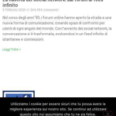
infinito
9 Febbraio 2026
204.084 commenti
Nel corso degli anni ’90, i forum online hanno aperto la strada a una
nuova forma di comunicazione, creando spazi di confronto per
utenti di ogni angolo del mondo. Con l’avvento dei social network, la
conversazione si è trasformata, evolvendosi in un feed infinito di
istantanee e connessioni.
Leggi Tutto »
Utilizziamo i cookie per essere sicuri che tu possa avere la
migliore esperienza sul nostro sito. Se continui ad utilizzare
questo sito noi assumiamo che tu ne sia felice.