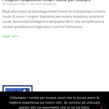
26 Gennaio 2026
204.084 commenti
Negli ultimi anni, la tecnologia smart home ha rivoluzionato il nostro
modo di vivere. I migliori dispositivi per iniziare includono assistenti
vocali, termostati intelligenti e lampadine Wi-Fi, che semplificano la
routine quotidiana e migliorano il comfort domestico.
Leggi Tutto »
Utilizziamo i cookie per essere sicuri che tu possa avere la
migliore esperienza sul nostro sito. Se continui ad utilizzare
questo sito noi assumiamo che tu ne sia felice.