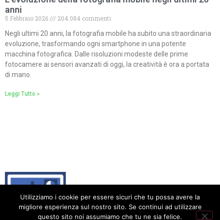
anni
5 Febbraio 2026
204.084 commenti
Negli ultimi 20 anni, la fotografia mobile ha subito una straordinaria
evoluzione, trasformando ogni smartphone in una potente
macchina fotografica. Dalle risoluzioni modeste delle prime
fotocamere ai sensori avanzati di oggi, la creatività è ora a portata
di mano.
Leggi Tutto »
Utilizziamo i cookie per essere sicuri che tu possa avere la
migliore esperienza sul nostro sito. Se continui ad utilizzare
questo sito noi assumiamo che tu ne sia felice.