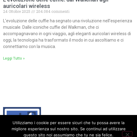
auricolari wireless
24 Ottobre 2025
204.084 commenti
L’evoluzione delle cuffie ha segnato una rivoluzione nell’esperienza
musicale. Dalle iconiche cuffie del Walkman, che ci
accompagnavano in ogni viaggio, agli eleganti auricolari wireless di
oggi, la tecnologia ha trasformato il modo in cui ascoltiamo e ci
connettiamo con la musica.
Leggi Tutto »
Utilizziamo i cookie per essere sicuri che tu possa avere la
migliore esperienza sul nostro sito. Se continui ad utilizzare
questo sito noi assumiamo che tu ne sia felice.