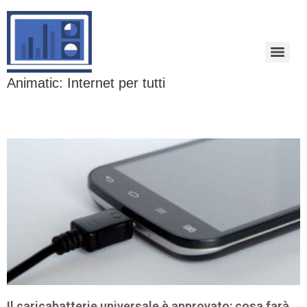
Animatic: Internet per tutti
Il caricabatterie universale è approvato: cosa farà