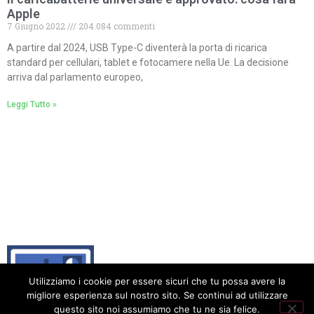
Apple
7 Giugno 2022
204.084 commenti
A partire dal 2024, USB Type-C diventerà la porta di ricarica
standard per cellulari, tablet e fotocamere nella Ue. La decisione
arriva dal parlamento europeo,
Leggi Tutto »
Utilizziamo i cookie per essere sicuri che tu possa avere la
migliore esperienza sul nostro sito. Se continui ad utilizzare
questo sito noi assumiamo che tu ne sia felice.