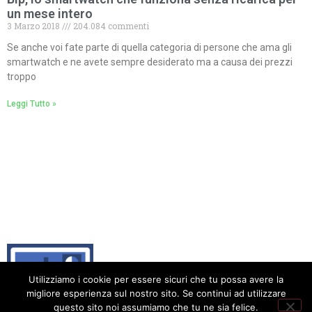
un mese intero
3 Marzo 2018
204.084 commenti
Se anche voi fate parte di quella categoria di persone che ama gli
smartwatch e ne avete sempre desiderato ma a causa dei prezzi
troppo
Leggi Tutto »
Utilizziamo i cookie per essere sicuri che tu possa avere la
migliore esperienza sul nostro sito. Se continui ad utilizzare
questo sito noi assumiamo che tu ne sia felice.