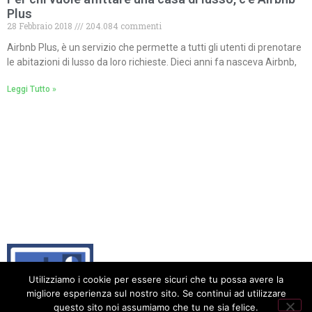
Plus
28 Febbraio 2018
204.084 commenti
Airbnb Plus, è un servizio che permette a tutti gli utenti di prenotare
le abitazioni di lusso da loro richieste. Dieci anni fa nasceva Airbnb,
Leggi Tutto »
Utilizziamo i cookie per essere sicuri che tu possa avere la
migliore esperienza sul nostro sito. Se continui ad utilizzare
questo sito noi assumiamo che tu ne sia felice.