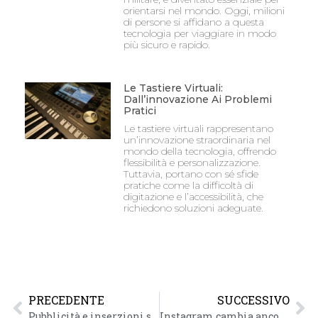
orientarsi nel mondo. Oggi, milioni
di persone si affidano a questa
tecnologia per viaggiare in modo
più sicuro e rapido.
Le Tastiere Virtuali:
Dall’innovazione Ai Problemi
Pratici
Le tastiere virtuali rappresentano
un’innovazione straordinaria nel
mondo della tecnologia, offrendo
flessibilità e personalizzazione.
Tuttavia, portano con sé sfide
pratiche come la difficoltà di
digitazione e l’accessibilità, che
richiedono soluzioni adeguate.
PRECEDENTE
SUCCESSIVO
Pubblicità e inserzioni su Facebook Messanger
Instagram cambia ancora, adesso ci farà sapere quando abbiamo visto tutti i contenuti