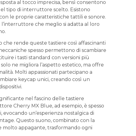
⁣risposta⁤ al tocco⁢ imprecisa, bensì consentono
el tipo di ‍interruttore scelto.⁢ Esistono
 con le proprie caratteristiche tattili​ e sonore.‍
’interruttore che ⁢meglio si⁤ adatta al loro
no.
tto che rende​ queste‌ tastiere così affascinanti
ere meccaniche ​spesso permettono di ⁣scambiare
tuire ⁢i tasti ⁤standard con versioni più
olo ne migliora l’aspetto estetico,⁣ ma offre
alità. ⁣Molti appassionati partecipano a
mbiare⁣ keycap unici, creando ⁣così un
ispositivi.
gnificante ​nel fascino delle ‍tastiere
ruttore ‌Cherry MX‍ Blue, ad ‌esempio, è spesso
ti, evocando un’esperienza nostalgica‌ di
 vintage. ‌Questo suono, combinato con la⁢
ione molto appagante, trasformando⁢ ogni