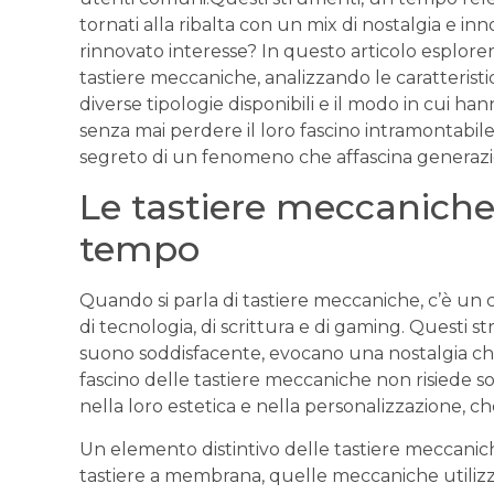
tornati ​alla‌ ribalta con⁣ un mix di nostalgia ⁣e 
rinnovato interesse?⁤ In questo articolo esplorere
tastiere meccaniche, analizzando​ le caratteris
diverse tipologie disponibili e il modo⁢ in cui h
⁤senza mai⁢ perdere il loro fascino intramontabile. 
segreto di un fenomeno che ‌affascina generazio
Le tastiere meccaniche e​
tempo
Quando si parla‍ di tastiere meccaniche, c’è un 
di tecnologia, ‍di scrittura​ e di ⁣gaming.‍ Questi st
suono soddisfacente, ​evocano una nostalgia che va
fascino​ delle tastiere meccaniche non risiede⁢ 
nella loro estetica e nella personalizzazione, 
Un elemento ‌distintivo delle tastiere meccaniche
⁢tastiere a membrana, quelle meccaniche​ utilizza