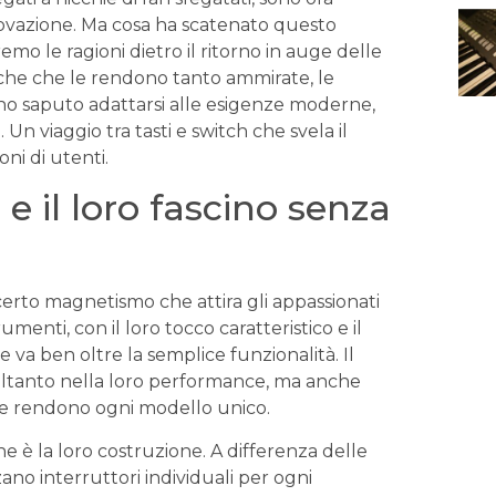
innovazione.⁤ Ma ⁣cosa ha​ scatenato questo
mo ⁢le ragioni dietro il⁢ ritorno in auge delle
tiche che le rendono tanto ammirate, le
anno saputo adattarsi ⁤alle esigenze moderne,
Un viaggio tra⁢ tasti e ‍switch che⁣ svela il
ni di utenti.
 il‌ loro ⁤fascino ⁢senza
certo magnetismo che attira gli ⁤appassionati
rumenti, con il loro tocco​ caratteristico‌ e il
 ben⁤ oltre ‌la‍ semplice ⁤funzionalità. Il
soltanto nella⁢ loro performance, ma anche‍
che rendono ogni modello unico.
 è la ‌loro costruzione. ‌A differenza delle
no​ interruttori individuali per ogni