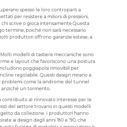
superano spesso le loro controparti a⁣
ati per resistere a milioni‍ di pressioni,⁤
er chi scrive o gioca intensamente.Questa
o⁤ termine, poiché non sarà‌ necessario
molti produttori offrono garanzie estese, ‍a⁤
Molti ‍modelli di⁢ tastiere meccaniche ⁢sono
orme e layout che​ favoriscono una ⁣postura
⁤includono poggiapolsi rimovibili per
line regolabile. Questi⁢ design ​mirano‍ a ​
re ⁤problemi come la sindrome del⁤ tunnel
e anziché un tormento.
 contribuito al⁢ rinnovato‌ interesse per le‍
isti del​ settore trovano in questi modelli‌
getto⁣ da collezione. I ⁢produttori‍ hanno
irate ​ai design degli anni ’80 e ‍’90,​ che⁢
. Questa fusione di​ nostalgia e innovazione è