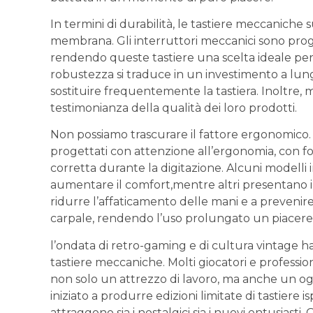
In termini⁤ di durabilità, le tastiere meccaniche 
membrana. Gli interruttori meccanici​ sono‌ progett
rendendo ⁣queste tastiere una⁣ scelta ideale ‌p
robustezza si traduce in un investimento a lung
sostituire frequentemente ⁤la⁣ tastiera. Inoltre,‍ 
testimonianza della qualità dei⁣ loro ​prodotti.
Non possiamo trascurare il fattore ‍ergonomico.‌ 
progettati⁤ con⁣ attenzione all’ergonomia, con f
corretta durante ‍la⁤ digitazione. Alcuni modelli 
aumentare il comfort,mentre ⁤altri presentano inc
ridurre​ l’affaticamento⁣ delle mani e a preveni
carpale,‌ rendendo l’uso prolungato un piacer
l’ondata di⁢ retro-gaming e di ‌cultura vintage ⁤ha
tastiere meccaniche. Molti giocatori ⁢e profession
non solo​ un attrezzo di lavoro,⁢ ma ⁤anche ⁣un og
iniziato a produrre edizioni limitate di tastiere⁢ isp
attraggono sia ​i nostalgici sia i nuovi entusiasti