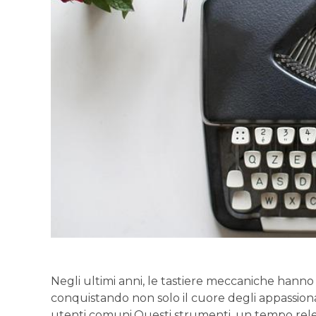
Negli ultimi anni,‌ le ⁤tastiere ‍meccaniche hanno v
conquistando non ‌solo il‌ cuore degli ‌appassio
‍utenti comuni.Questi strumenti, un tempo relegat