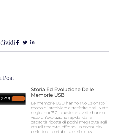
dividi
i Post
Storia Ed Evoluzione Delle
Memorie USB
Le memorie USB hanno rivoluzionato il
modo di archiviare e trasferire dati. Nate
negli anni ’90, queste chiavette hanno
visto un’evoluzione rapida: dalla
capacità ridotta di pochi megabyte agli
attuali terabyte, offrono un connubio
perfetto di portabilità e efficienza.