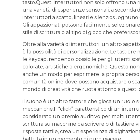
tasto.Questi⁣ interruttori non‌ solo ‍offrono una 
una ​varietà di⁣ esperienze‍ sensoriali, a‍ seconda d
interruttori a scatto, ⁢lineari e ‌silenziosi, ognuno
Gli appassionati possono facilmente selezionare l
stile⁣ di scrittura⁢ o al tipo di ‌gioco⁣ che preferisco
Oltre alla⁤ varietà di interruttori,​ un altro⁣ aspe
‌è la possibilità di personalizzazione. Le⁣ tasti
le keycap, rendendo possibile ‌per gli​ utenti sosti
colorate, artistiche o‍ ergonomiche. Questo non s
⁢anche un modo per ⁢esprimere⁤ la‍ propria person
comunità online dove ‍possono⁣ acquistare o sca
mondo di creatività‌ che ruota attorno‍ a ​questi⁢ d
il suono è‌ un altro ⁤fattore che gioca un ⁢ruolo si
meccaniche.Il “click” ‌caratteristico di un ⁣inter
‍considerato un⁤ premio auditivo ⁤per ⁢molti uten
scrittura su ⁤macchine da ⁤scrivere o di tastiere
risposta⁢ tattile, crea un’esperienza di ⁤digitaz
battuta⁤ in ‌un⁣ momento di⁣ puro⁤ piacere.