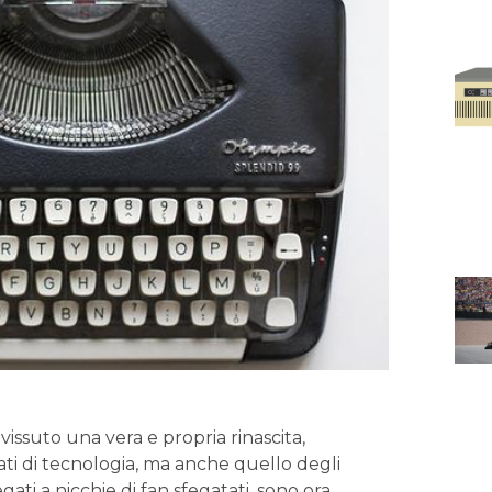
issuto una vera​ e⁢ propria rinascita,‌
nati di tecnologia, ma anche quello degli
i a⁢ nicchie ⁢di fan sfegatati, sono ora⁣