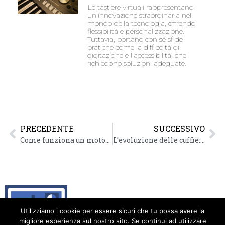
Le tastiere virtuali rappresentano
un’innovazione straordinaria nel
mondo della tecnologia, offrendo
flessibilità e personalizzazione.
Tuttavia, portano con sé sfide
pratiche come la difficoltà di
digitazione e l’accessibilità, che
richiedono soluzioni adeguate.
PRECEDENTE
SUCCESSIVO
Come funziona un motore di ricerca dietro le quinte
L’evoluzione delle cuffie: dal Walkman agli auricolari wireless
Utilizziamo i cookie per essere sicuri che tu possa avere la
migliore esperienza sul nostro sito. Se continui ad utilizzare