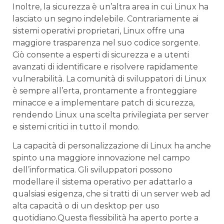
Inoltre, ⁤la sicurezza è ⁢un’altra⁢ area in cui ⁤Linux ha
lasciato un ⁣segno indelebile. Contrariamente ai
sistemi operativi ​proprietari, Linux offre una
maggiore trasparenza ⁣nel ⁢suo‍ codice sorgente.
Ciò consente‍ a esperti di‌ sicurezza e a utenti‌
avanzati di identificare e risolvere rapidamente
vulnerabilità.⁢ La comunità ​di sviluppatori di ​Linux
è sempre all’erta, prontamente⁤ a ⁢fronteggiare⁣
minacce ⁤e a implementare ​patch di sicurezza,
rendendo Linux una ​scelta ⁤privilegiata per ‍server
e ⁢sistemi critici in tutto il mondo.
La capacità⁣ di personalizzazione di Linux ha anche
spinto una⁤ maggiore ⁢innovazione nel campo
dell’informatica. Gli ⁤sviluppatori⁣ possono
⁣modellare ⁢il sistema operativo ⁢per adattarlo a
qualsiasi esigenza, che ⁢si tratti ‌di un server web ad
alta ​capacità o‌ di un desktop per ⁣uso
‍quotidiano.Questa flessibilità ​ha⁢ aperto porte ​a