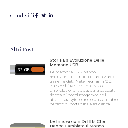
Condividi
Altri Post
Storia Ed Evoluzione Delle
Memorie USB
Le memorie USB hanno
rivoluzionato il modo di archiviare e
trasferire dati. Nate negli anni ’90,
queste chiavette hanno visto
un’evoluzione rapida: dalla capacità
ridotta di pochi megabyte agli
attuali terabyte, offrono un connubio
perfetto di portabilità e efficienza.
Le Innovazioni Di IBM Che
Hanno Cambiato Il Mondo