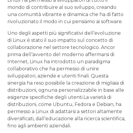
⁣Linux ha permesso a sviluppatori ‍di tutto il
mondo di contribuire al ⁤suo sviluppo,⁤ creando
una⁢ comunità⁢ vibrante e dinamica ⁤che ha di fatto
rivoluzionato il ⁤modo⁣ in cui ⁢pensiamo ai ⁣software.
Uno degli ⁢aspetti più significativi‍ dell’evoluzione⁤
di Linux è stato il suo impatto sul concetto di
collaborazione⁣ nel‍ settore​ tecnologico. Ancor
prima ⁤dell’avvento del moderno⁤ affermarsi di‌
Internet, Linux⁢ ha ⁢introdotto un ⁣paradigma
collaborativo che ha permesso di unire
sviluppatori, aziende e‍ utenti finali. ⁣Questa
sinergia ha reso possibile la creazione di migliaia di
distribuzioni, ognuna personalizzabile in‍ base alle
esigenze specifiche degli⁣ utenti.La varietà‌ di
distribuzioni, ⁤come ⁢Ubuntu, Fedora ⁤e⁣ Debian, ha
permesso ‌a Linux di adattarsi a⁤ settori altamente
diversificati,​ dall’educazione alla ricerca⁣ scientifica,
fino‌ agli ⁣ambienti⁤ aziendali.