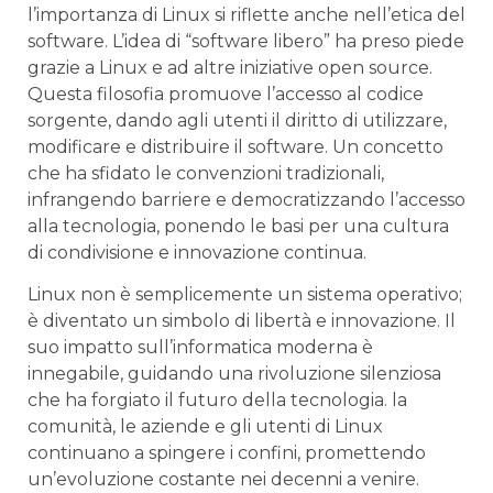
l’importanza di Linux si riflette‌ anche‍ nell’etica del⁤
software. L’idea‍ di “software ‍libero” ha preso ⁣piede​
grazie⁣ a Linux​ e ad⁢ altre iniziative‌ open​ source.
Questa ‌filosofia promuove l’accesso al codice
sorgente, dando agli utenti il diritto di utilizzare,
‍modificare ⁤e distribuire il software.⁤ Un concetto
che​ ha sfidato le convenzioni tradizionali,
infrangendo barriere⁤ e democratizzando l’accesso
alla tecnologia, ‍ponendo le basi per una cultura
⁣di ‌condivisione e innovazione ⁢continua.
Linux⁣ non è semplicemente ⁢un sistema⁣ operativo;
è diventato ⁣un⁣ simbolo di libertà e innovazione. Il
suo impatto sull’informatica moderna è
innegabile, guidando una rivoluzione silenziosa​
che ha forgiato ‌il futuro della tecnologia. la
⁤comunità, le aziende e gli utenti di Linux ​
continuano a spingere i‌ confini, promettendo
un’evoluzione costante ⁣nei decenni a‌ venire.