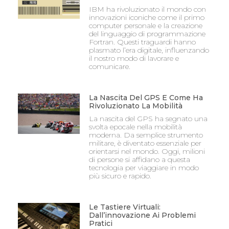
IBM ha rivoluzionato il mondo con
innovazioni iconiche come il primo
computer personale e la creazione
del linguaggio di programmazione
Fortran. Questi traguardi hanno
plasmato l’era digitale, influenzando
il nostro modo di lavorare e
comunicare.
La Nascita Del GPS E Come Ha
Rivoluzionato La Mobilità
La nascita del GPS ha segnato una
svolta epocale nella mobilità
moderna. Da semplice strumento
militare, è diventato essenziale per
orientarsi nel mondo. Oggi, milioni
di persone si affidano a questa
tecnologia per viaggiare in modo
più sicuro e rapido.
Le Tastiere Virtuali:
Dall’innovazione Ai Problemi
Pratici