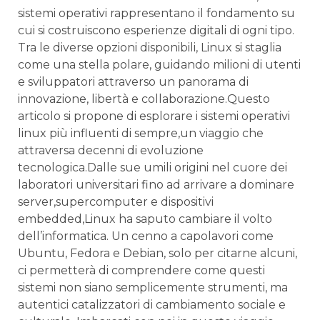
‍sistemi operativi rappresentano il ​fondamento su
cui ⁤si costruiscono esperienze digitali di​ ogni tipo.
Tra le diverse⁣ opzioni disponibili,⁣ Linux si staglia
come⁤ una ‍stella polare, guidando milioni di⁣ utenti
e sviluppatori attraverso un⁤ panorama di
innovazione, libertà e collaborazione.Questo
articolo si propone di esplorare i⁤ sistemi operativi
linux più influenti ⁣di sempre,un viaggio‌ che‍
attraversa decenni di evoluzione​
tecnologica.Dalle sue ⁤umili origini nel ‍cuore⁣ dei
laboratori universitari‍ fino ad arrivare a​ dominare
server,supercomputer​ e​ dispositivi
embedded,Linux ha saputo cambiare ⁤il volto
dell’informatica. Un cenno a capolavori come
⁤Ubuntu, Fedora e Debian, solo per citarne⁢ alcuni,
ci⁢ permetterà di comprendere come ⁢questi
sistemi⁢ non ‌siano semplicemente strumenti, ma
⁢autentici catalizzatori di ‌cambiamento ‌sociale e