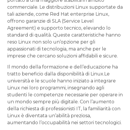
⁣portato‍ a una maggiore stabilità in⁢ ambito
commerciale. Le distribuzioni Linux supportate da⁢
tali ⁣aziende, come Red Hat enterprise Linux,
offrono garanzie di SLA ⁤(Service Level​
Agreement) ‍e ⁢supporto tecnico, ‌elevando lo
standard ‍di qualità. Queste caratteristiche hanno
reso Linux non ⁢solo un’opzione per gli⁢
appassionati di tecnologia,⁢ ma​ anche⁣ per le​
imprese che cercano soluzioni affidabili e sicure.
Il‍ mondo della ​formazione ⁣e dell’educazione ha
tratto beneficio dalla disponibilità di ⁤Linux.Le
università e le scuole hanno ‌iniziato a integrare
Linux nei loro ⁢programmi, insegnando agli‍
studenti le competenze⁤ necessarie per operare in
un⁢ mondo sempre⁢ più digitale. Con l’aumento
della richiesta di professionisti IT, la familiarità​ con
‍Linux è ​diventata un’abilità‌ preziosa, ​
aumentando l’occupabilità nei settori⁤ tecnologici.