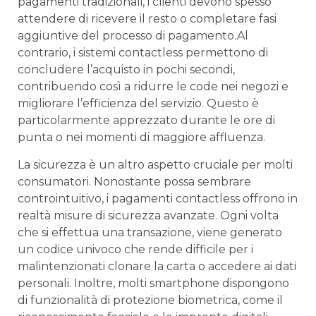
pagamenti tradizionali, i clienti devono‍ spesso
attendere ⁢di ricevere il⁣ resto o completare fasi
aggiuntive del processo di pagamento.Al
contrario, i sistemi contactless permettono di⁣
concludere l’acquisto ⁣in pochi secondi,
contribuendo così a⁤ ridurre le code nei negozi e
migliorare⁢ l’efficienza del⁤ servizio. Questo è
particolarmente apprezzato ⁢durante le ore ⁤di⁢
punta o nei momenti di maggiore ⁢affluenza.
La sicurezza​ è un altro ⁢aspetto cruciale per molti
consumatori.⁤ Nonostante possa sembrare
controintuitivo, ⁤i‌ pagamenti contactless offrono in
‍realtà misure ‌di sicurezza avanzate. Ogni ‍volta⁢
che ‍si ⁤effettua una transazione, viene generato⁤
un codice univoco che rende difficile per i
malintenzionati clonare ​la ‌carta o accedere ai dati
personali. Inoltre, molti⁤ smartphone ⁢dispongono
di​ funzionalità di protezione biometrica, ‌come il