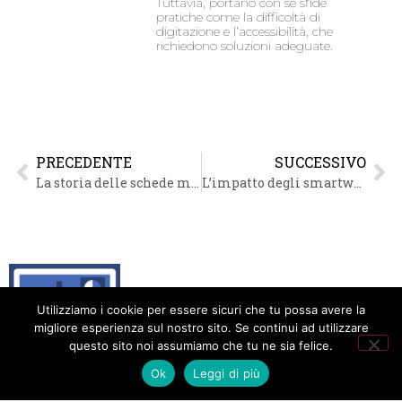
Tuttavia, portano con sé sfide
pratiche come la difficoltà di
digitazione e l’accessibilità, che
richiedono soluzioni adeguate.
PRECEDENTE
SUCCESSIVO
La storia delle schede madri che hanno fatto la differenza
L’impatto degli smartwatch sul nostro stile di vita
Utilizziamo i cookie per essere sicuri che tu possa avere la
migliore esperienza sul nostro sito. Se continui ad utilizzare
questo sito noi assumiamo che tu ne sia felice.
Animatic: Internet per tutti
Ok
Leggi di più
Privacy Policy
Cookie Policy