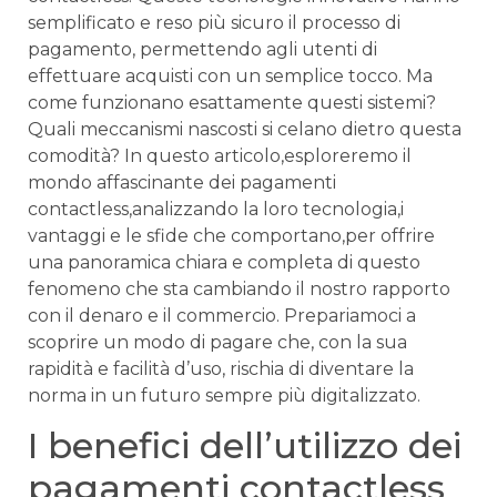
semplificato e reso più sicuro ‌il processo di
pagamento, permettendo agli utenti di
effettuare acquisti ⁢con un semplice tocco. Ma
come ⁤funzionano esattamente questi sistemi?
Quali‌ meccanismi nascosti si⁢ celano dietro questa
comodità? ‍In questo articolo,esploreremo il
mondo affascinante dei pagamenti
contactless,analizzando la loro tecnologia,i
‍vantaggi ⁣e⁤ le sfide che comportano,per offrire
una panoramica chiara‍ e completa ‍di questo
fenomeno che⁣ sta cambiando il nostro rapporto
con il⁣ denaro e il commercio.​ Prepariamoci ‍a
⁤scoprire⁢ un modo di ⁤pagare che,‍ con la⁤ sua
⁤rapidità e‌ facilità ⁢d’uso, rischia di ⁢diventare la⁢
norma in un futuro⁢ sempre più digitalizzato.
I benefici dell’utilizzo dei
‍pagamenti contactless