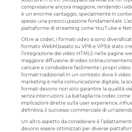
compressione⁤ ancora maggiore,⁤ rendendo i vid
è un enorme ​vantaggio, specialmente in contes
spesso una preoccupazione fondamentale. L’adozi
piattaforme di⁤ streaming come‌ YouTube e Netfl
Oltre ai codec, i formati video ‍si sono diversificat
formato WebM,basato su⁣ VP8 e VP9,è stato crea
l’integrazione dei video⁣ HTML5 nelle pagine we
maggiore diffusione di video online,consentendo 
caricare​ e condividere facilmente i propri video
formati tradizionali.In​ un contesto dove il vide
marketing e nella comunicazione digitale, la scel
formati devono non ⁣solo garantire la qualità vi
senza⁢ interruzioni. La battaglia tra codec come
implicazioni ⁢dirette sulla user experience, ‍influ
definitiva, il successo commerciale di ​un’aziend
Un altro aspetto da considerare è l’adattamento 
devono essere ottimizzati ⁣per diverse piattaforme,