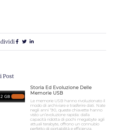
dividi
i Post
Storia Ed Evoluzione Delle
Memorie USB
Le memorie USB hanno rivoluzionato il
modo di archiviare e trasferire dati. Nate
negli anni ’90, queste chiavette hanno
visto un’evoluzione rapida: dalla
capacità ridotta di pochi megabyte agli
attuali terabyte, offrono un connubio
perfetto di portabilità e efficienza.