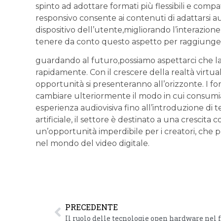
spinto ad adottare formati più flessibili ‍e compati
responsivo consente ai contenuti di adattarsi 
dispositivo dell’utente,migliorando l’interazion
tenere da conto questo aspetto per raggiungere 
guardando al futuro,possiamo aspettarci che la 
rapidamente.‌ Con il crescere della realtà virtual
opportunità si ⁤presenteranno all’orizzonte. I 
cambiare‌ ulteriormente il modo in cui consumi
esperienza audiovisiva fino all’introduzione di t
artificiale, il settore è destinato a una crescit
un’opportunità imperdibile per i creatori, che
nel mondo del video digitale.
PRECEDENTE
Il ruolo delle tecnologie open hardware nel 