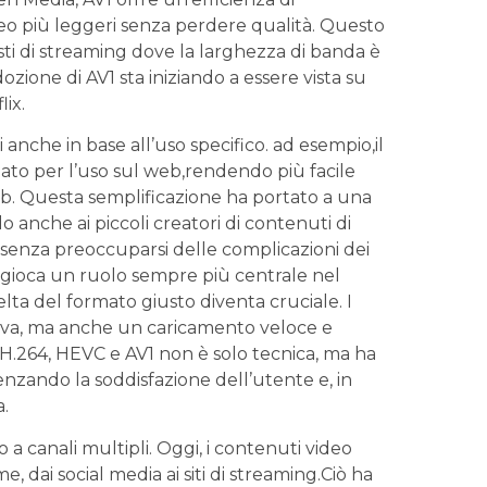
eo più leggeri senza perdere qualità. Questo
ti di streaming dove la larghezza di banda è
one di‍ AV1 sta iniziando a essere vista su
ix.
i‍ anche in base all’uso⁣ specifico. ⁤ad esempio,il
to per l’uso sul web,rendendo più facile‍
b. Questa semplificazione ha portato a una‌
anche ai piccoli creatori di‌ contenuti di
 senza preoccuparsi delle​ complicazioni ⁣dei
o gioca un ruolo⁢ sempre più centrale nel
ta del ​formato giusto diventa cruciale. ‌I
siva, ma anche un caricamento ‌veloce e⁣
 H.264, HEVC e AV1⁤ non è solo tecnica, ma ha
enzando la⁢ soddisfazione dell’utente​ e, in
a.
a canali multipli. Oggi, i contenuti video
 dai social media ​ai siti di streaming.Ciò ha⁤