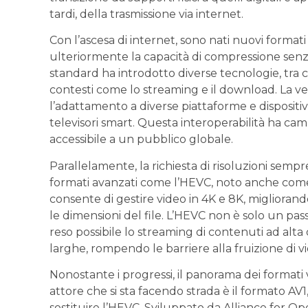
tardi, della trasmissione via internet.
Con ⁣l’ascesa di internet, sono nati nuovi for
ulteriormente ⁤la capacità di compressione sen
standard ha introdotto diverse tecnologie, tra cui
contesti come ‌lo streaming e il download. La v
l’adattamento a diverse piattaforme e dispositiv
televisori smart. ⁣Questa interoperabilità ha camb
accessibile a un pubblico globale.
Parallelamente, la richiesta di risoluzioni sempre
formati avanzati come l’HEVC,​ noto anche ⁢co
consente di gestire‌ video in 4K e 8K, migliorand
le dimensioni del ⁤file. L’HEVC non è solo un‍ pa
reso possibile lo streaming di contenuti ad alta
larghe, rompendo ‍le ⁣barriere alla‌ fruizione di vi
Nonostante i progressi, il panorama dei⁣ formati
attore che si sta facendo strada ⁣è ⁢il formato 
sostituire l’HEVC. Sviluppato da Alliance for Ope