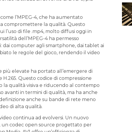
mati come l’MPEG-4, che ha aumentato
za compromettere la⁤ qualità. Questo
 l’uso di file⁢ .mp4, molto diffusi oggi in
ersatilità dell’MPEG-4⁢ ha permesso
i: dai computer agli smartphone, dai tablet ai
iato le regole del gioco,⁢ rendendo il​ video‌
 più‌ elevate⁢ ha portato ‍all’emergere di
me H.265. Questo codice di compressione
o la qualità⁤ visiva e riducendo ​al contempo
sso avanti in termini di qualità, ma ha anche
 definizione anche ⁢su bande di⁣ rete meno
deo di alta qualità.
 video continua ad evolversi.‍ Un nuovo
AV1, un codec open source progettato per
n Media, AV1 offre‌ un’efficienza di