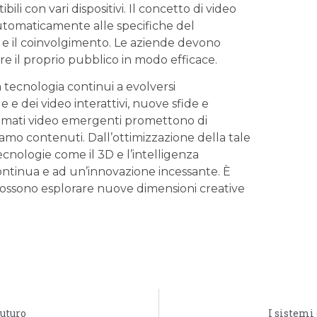
bili con vari dispositivi. ⁤Il concetto di video
automaticamente alle specifiche del
e e il coinvolgimento. Le aziende devono
⁤il proprio pubblico in ‌modo efficace.
tecnologia continui a evolversi⁣
e e dei video interattivi, nuove sfide e
formati video emergenti promettono di⁤
amo contenuti. Dall’ottimizzazione della tale
ecnologie come il 3D e l’intelligenza
a continua e ad un’innovazione incessante. È
 possono esplorare nuove dimensioni creative
futuro
I sistemi 