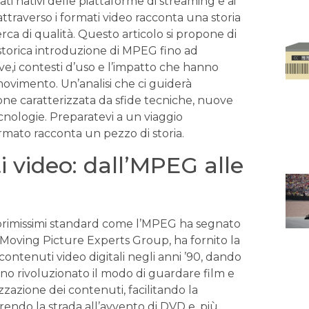
mati nativi delle piattaforme di streaming⁢ e ai
io attraverso i formati video racconta una storia
rca di qualità. Questo articolo‌ si propone di
a storica introduzione di MPEG fino⁤ ad
e,i contesti​ d’uso‌ e l’impatto che⁣ hanno
 movimento. Un’analisi che ci guiderà
ione⁤ caratterizzata da sfide tecniche, nuove
cnologie. Preparatevi a un viaggio
rmato racconta ⁣un pezzo di storia.
 video: ‍dall’MPEG alle
ai primissimi standard come l’MPEG ha segnato
oving‌ Picture Experts Group,‌ ha fornito la
contenuti video digitali negli anni ’90, dando
o rivoluzionato il modo di guardare film⁤ e​
zzazione dei contenuti, facilitando la
aprendo la strada all’avvento di DVD e, più