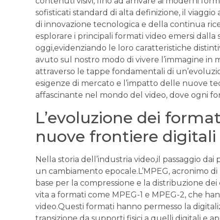
contenuti ⁣visivi, fino‌ ad arrivare ai ​moderni for
sofisticati standard di alta​ definizione, ⁣il viagg
di innovazione tecnologica e della continua ⁤rice
esplorare i principali formati⁣ video‍ emersi dall
oggi,evidenziando le loro caratteristiche distintiv
⁣avuto sul⁤ nostro modo di vivere l’immagine ​in
attraverso le tappe⁤ fondamentali⁤ di ⁤un’evoluz
esigenze di mercato e l’impatto⁤ delle nuove te
affascinante​ nel mondo del video, dove ogni ⁣fo
L’evoluzione dei formati
nuove frontiere digitali
Nella storia dell’industria video,il passaggio d
un cambiamento epocale.L’MPEG, ‍acronimo ⁢di M
base per la compressione e la‌ distribuzione dei 
vita ‍a formati come MPEG-1 e MPEG-2, ⁣che‌ hann
video.Questi formati‌ hanno permesso la⁢ digitali
transizione da supporti fisici a quelli digitali e 