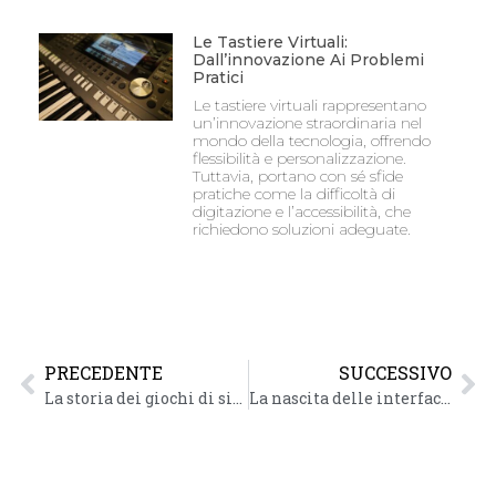
Le Tastiere Virtuali:
Dall’innovazione Ai Problemi
Pratici
Le tastiere virtuali rappresentano
un’innovazione straordinaria nel
mondo della tecnologia, offrendo
flessibilità e personalizzazione.
Tuttavia, portano con sé sfide
pratiche come la difficoltà di
digitazione e l’accessibilità, che
richiedono soluzioni adeguate.
PRECEDENTE
SUCCESSIVO
La storia dei giochi di simulazione e la loro diffusione
La nascita delle interfacce grafiche nei sistemi operativi