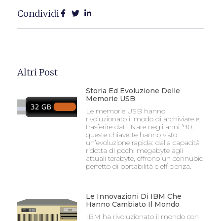
Condividi
Altri Post
Storia Ed Evoluzione Delle
Memorie USB
Le memorie USB hanno
rivoluzionato il modo di archiviare e
trasferire dati. Nate negli anni ’90,
queste chiavette hanno visto
un’evoluzione rapida: dalla capacità
ridotta di pochi megabyte agli
attuali terabyte, offrono un connubio
perfetto di portabilità e efficienza.
Le Innovazioni Di IBM Che
Hanno Cambiato Il Mondo
IBM ha rivoluzionato il mondo con