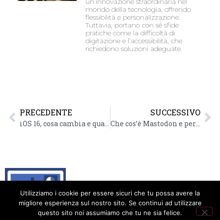
un’innovazione straordinaria nel
mondo della tecnologia, offrendo
flessibilità e personalizzazione.
Tuttavia, portano con sé sfide
pratiche come la difficoltà di
digitazione e l’accessibilità, che
richiedono soluzioni adeguate.
PRECEDENTE
SUCCESSIVO
iOS 16, cosa cambia e quali sistemi supporta
Che cos’è Mastodon e perché è diventato l’alternativa a Twitter
Utilizziamo i cookie per essere sicuri che tu possa avere la
migliore esperienza sul nostro sito. Se continui ad utilizzare
questo sito noi assumiamo che tu ne sia felice.
Animatic: Internet per tutti