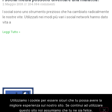
2 Maggio 2018
204.084 commenti
I social sono uno strumento prezioso che ha cambiato radicalmente
le nostre vite. Utilizzati nei modi più vari i social network hanno dato
vita a
Leggi Tutto »
Utilizziamo i cookie per essere sicuri che tu possa avere la
migliore esperienza sul nostro sito. Se continui ad utilizzare
questo sito noi assumiamo che tu ne sia felice.