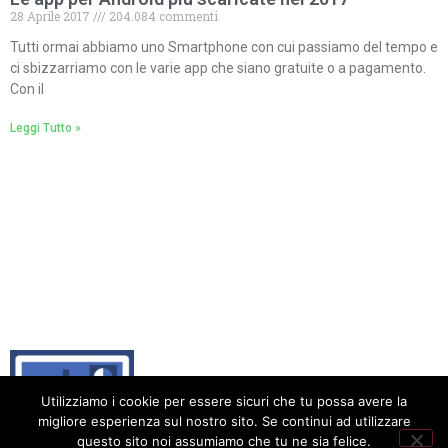
28 Aprile 2017
204.084 commenti
Tutti ormai abbiamo uno Smartphone con cui passiamo del tempo e
ci sbizzarriamo con le varie app che siano gratuite o a pagamento.
Con il
Leggi Tutto »
Utilizziamo i cookie per essere sicuri che tu possa avere la
migliore esperienza sul nostro sito. Se continui ad utilizzare
questo sito noi assumiamo che tu ne sia felice.